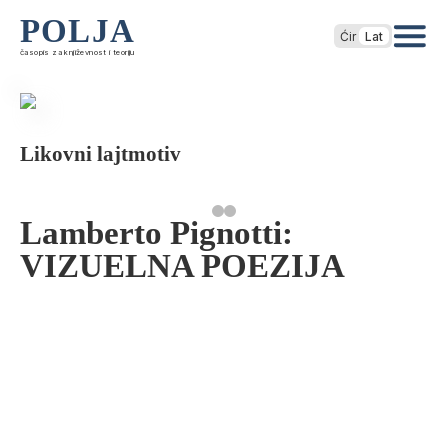
POLJA
Ćir
Lat
časopis za književnost i teoriju
Likovni lajtmotiv
Lamberto Pignotti:
VIZUELNA POEZIJA