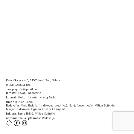
Katolička porta 5, 21000 Novi Sad, Srbija
(+381) 021/524-584
casopispolja@gmail.com
Direktor:
Bojan Panaotović
Izdavač:
Kulturni centar Novog Sada
Urednik:
Alen Bešić
Redakcija:
Maja Erdeljanin (likovna urednica), Sonja Veselinović, Milica Sofinkić,
Marjan Čakarević, Ognjen Klisara (dizajner)
Lektura:
Sanja Brkić, Milica Sofinkić
Administracija i plasman:
Redakcija