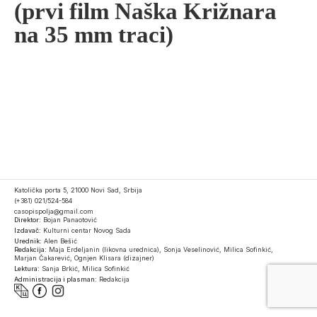
(prvi film Naška Križnara
na 35 mm traci)
Katolička porta 5, 21000 Novi Sad, Srbija
(+381) 021/524-584
casopispolja@gmail.com
Direktor:
Bojan Panaotović
Izdavač:
Kulturni centar Novog Sada
Urednik:
Alen Bešić
Redakcija:
Maja Erdeljanin (likovna urednica), Sonja Veselinović, Milica Sofinkić,
Marjan Čakarević, Ognjen Klisara (dizajner)
Lektura:
Sanja Brkić, Milica Sofinkić
Administracija i plasman:
Redakcija