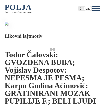
POLJA
Ćir
Lat
časopis za književnost i teoriju
Likovni lajtmotiv
Todor Čalovski:
GVOZDENA BUBA;
Vojislav Despotov:
NEPESMA JE PESMA;
Karpo Godina Aćimović:
GRATINIRANI MOZAK
PUPILIJE F.; BELI LJUDI