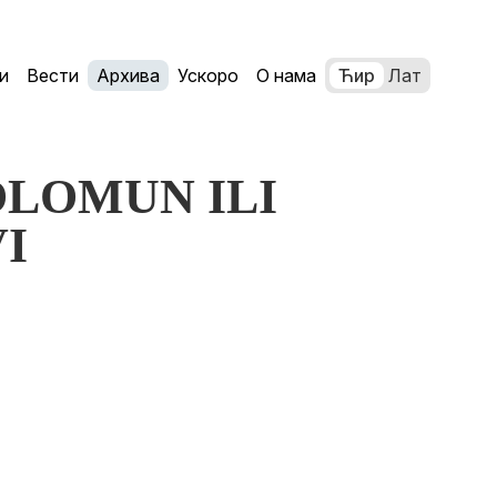
и
Вести
Архива
Ускоро
О нама
Ћир
Лат
SOLOMUN ILI
I