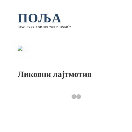
ПОЉА
часопис за књижевност и теорију
Ликовни лајтмотив