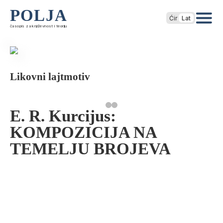
POLJA
Ćir
Lat
časopis za književnost i teoriju
Likovni lajtmotiv
E. R. Kurcijus:
KOMPOZICIJA NA
TEMELJU BROJEVA