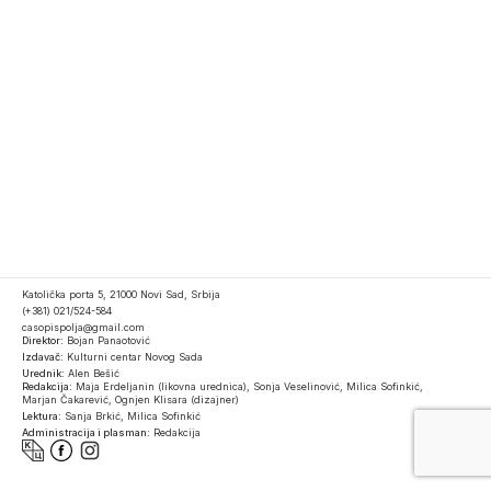
Katolička porta 5, 21000 Novi Sad, Srbija
(+381) 021/524-584
casopispolja@gmail.com
Direktor:
Bojan Panaotović
Izdavač:
Kulturni centar Novog Sada
Urednik:
Alen Bešić
Redakcija:
Maja Erdeljanin (likovna urednica), Sonja Veselinović, Milica Sofinkić,
Marjan Čakarević, Ognjen Klisara (dizajner)
Lektura:
Sanja Brkić, Milica Sofinkić
Administracija i plasman:
Redakcija