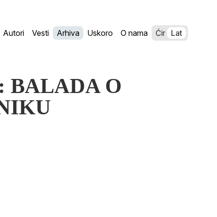
Autori
Vesti
Arhiva
Uskoro
O nama
Ćir
Lat
ić: BALADA O
NIKU