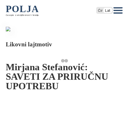
POLJA
Ćir
Lat
časopis za književnost i teoriju
Likovni lajtmotiv
Mirjana Stefanović:
SAVETI ZA PRIRUČNU
UPOTREBU