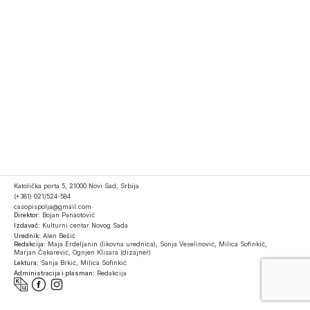
Katolička porta 5, 21000 Novi Sad, Srbija
(+381) 021/524-584
casopispolja@gmail.com
Direktor:
Bojan Panaotović
Izdavač:
Kulturni centar Novog Sada
Urednik:
Alen Bešić
Redakcija:
Maja Erdeljanin (likovna urednica), Sonja Veselinović, Milica Sofinkić,
Marjan Čakarević, Ognjen Klisara (dizajner)
Lektura:
Sanja Brkić, Milica Sofinkić
Administracija i plasman:
Redakcija