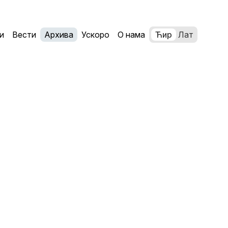
и
Вести
Архива
Ускоро
О нама
Ћир
Лат