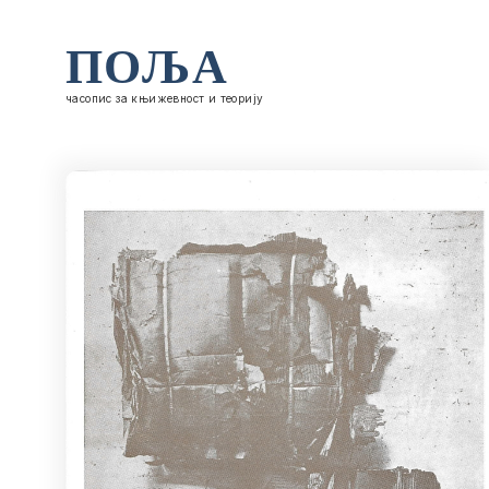
ПОЉА
часопис за књижевност и теорију