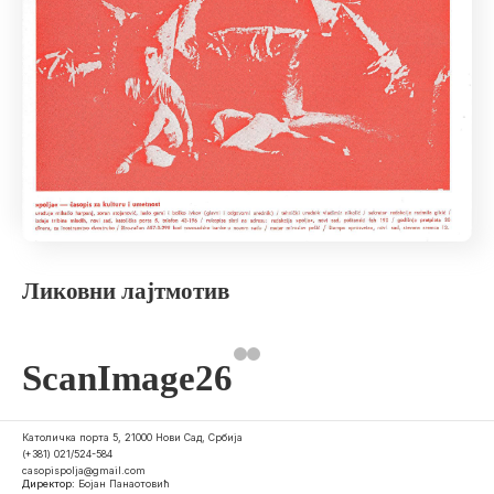
Ликовни лајтмотив
ScanImage26
Католичка порта 5, 21000 Нови Сад, Србија
(+381) 021/524-584
casopispolja@gmail.com
Директор:
Бојан Панаотовић