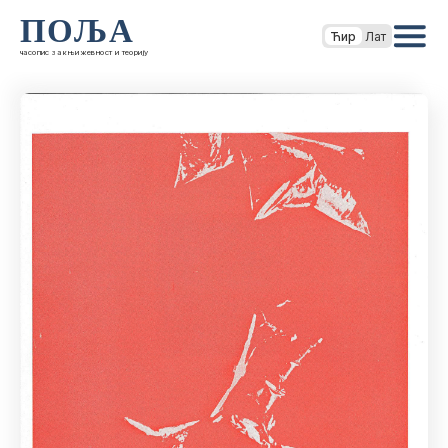
ПОЉА
Ћир
Лат
часопис за књижевност и теорију