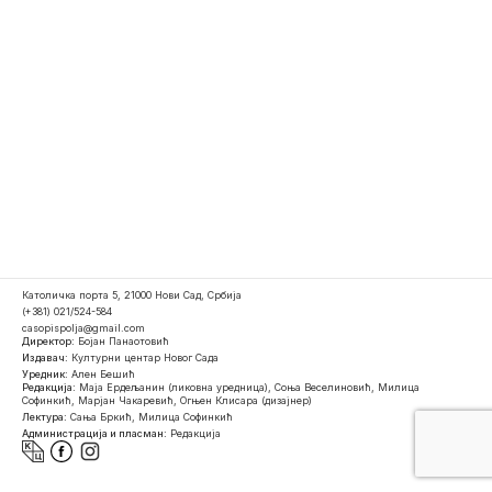
Католичка порта 5, 21000 Нови Сад, Србија
(+381) 021/524-584
casopispolja@gmail.com
Директор:
Бојан Панаотовић
Издавач:
Културни центар Новог Сада
Уредник:
Ален Бешић
Редакција:
Маја Ердељанин (ликовна уредница), Соња Веселиновић, Милица
Софинкић, Марјан Чакаревић, Огњен Клисара (дизајнер)
Лектура:
Сања Бркић, Милица Софинкић
Администрација и пласман:
Редакција