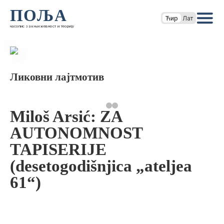
ПОЉА
Ћир
Лат
часопис за књижевност и теорију
Ликовни лајтмотив
Miloš Arsić: ZA
AUTONOMNOST
TAPISERIJE
(desetogodišnjica „ateljea
61“)