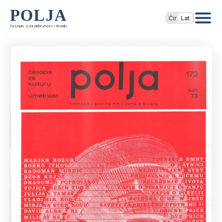
POLJA
Ćir
Lat
časopis za književnost i teoriju