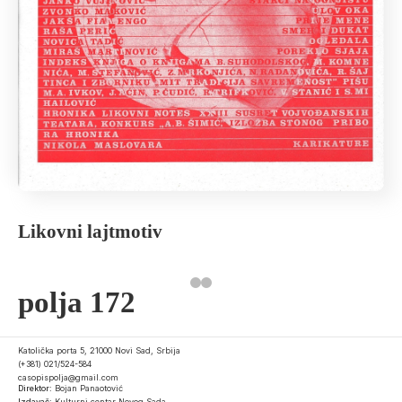
Likovni lajtmotiv
polja 172
Katolička porta 5, 21000 Novi Sad, Srbija
(+381) 021/524-584
casopispolja@gmail.com
Direktor:
Bojan Panaotović
Izdavač:
Kulturni centar Novog Sada