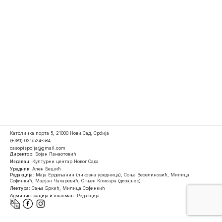
Католичка порта 5, 21000 Нови Сад, Србија
(+381) 021/524-584
casopispolja@gmail.com
Директор:
Бојан Панаотовић
Издавач:
Културни центар Новог Сада
Уредник:
Ален Бешић
Редакција:
Маја Ердељанин (ликовна уредница), Соња Веселиновић, Милица
Софинкић, Марјан Чакаревић, Огњен Клисара (дизајнер)
Лектура:
Сања Бркић, Милица Софинкић
Администрација и пласман:
Редакција