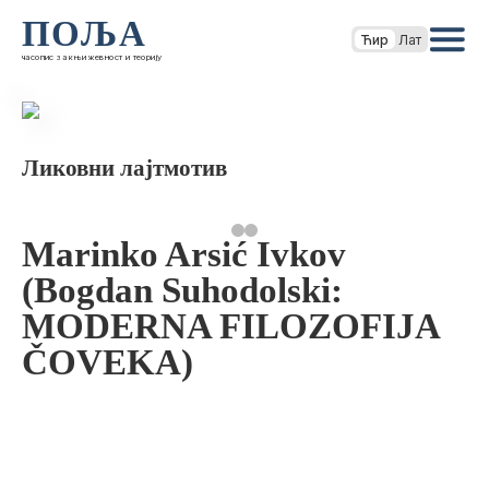
ПОЉА
Ћир
Лат
часопис за књижевност и теорију
Ликовни лајтмотив
Marinko Arsić Ivkov
(Bogdan Suhodolski:
MODERNA FILOZOFIJA
ČOVEKA)