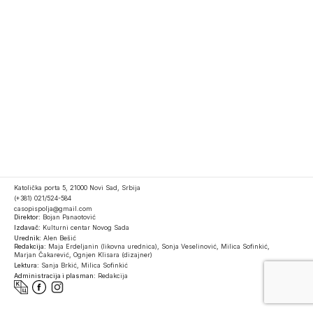
Katolička porta 5, 21000 Novi Sad, Srbija
(+381) 021/524-584
casopispolja@gmail.com
Direktor:
Bojan Panaotović
Izdavač:
Kulturni centar Novog Sada
Urednik:
Alen Bešić
Redakcija:
Maja Erdeljanin (likovna urednica), Sonja Veselinović, Milica Sofinkić,
Marjan Čakarević, Ognjen Klisara (dizajner)
Lektura:
Sanja Brkić, Milica Sofinkić
Administracija i plasman:
Redakcija