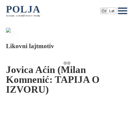
POLJA
Ćir
Lat
časopis za književnost i teoriju
Likovni lajtmotiv
Jovica Aćin (Milan
Komnenić: TAPIJA O
IZVORU)