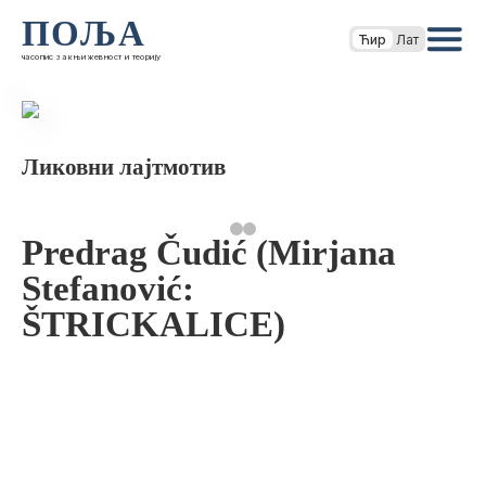
ПОЉА
Ћир
Лат
часопис за књижевност и теорију
Ликовни лајтмотив
Predrag Čudić (Mirjana
Stefanović:
ŠTRICKALICE)