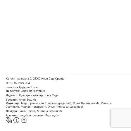
Католичка порта 5, 21000 Нови Сад, Србија
(+381) 021/524-584
casopispolja@gmail.com
Директор:
Бојан Панаотовић
Издавач:
Културни центар Новог Сада
Уредник:
Ален Бешић
Редакција:
Маја Ердељанин (ликовна уредница), Соња Веселиновић, Милица
Софинкић, Марјан Чакаревић, Огњен Клисара (дизајнер)
Лектура:
Сања Бркић, Милица Софинкић
Администрација и пласман:
Редакција