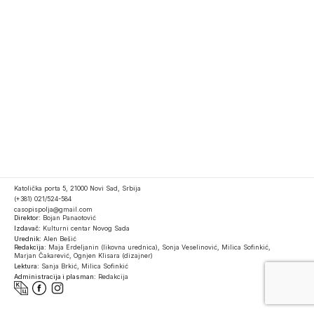
Katolička porta 5, 21000 Novi Sad, Srbija
(+381) 021/524-584
casopispolja@gmail.com
Direktor:
Bojan Panaotović
Izdavač:
Kulturni centar Novog Sada
Urednik:
Alen Bešić
Redakcija:
Maja Erdeljanin (likovna urednica), Sonja Veselinović, Milica Sofinkić,
Marjan Čakarević, Ognjen Klisara (dizajner)
Lektura:
Sanja Brkić, Milica Sofinkić
Administracija i plasman:
Redakcija