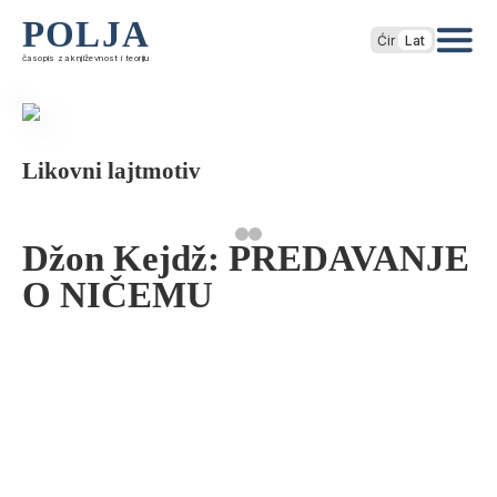
POLJA
Ćir
Lat
časopis za književnost i teoriju
Likovni lajtmotiv
Džon Kejdž: PREDAVANJE
O NIČEMU