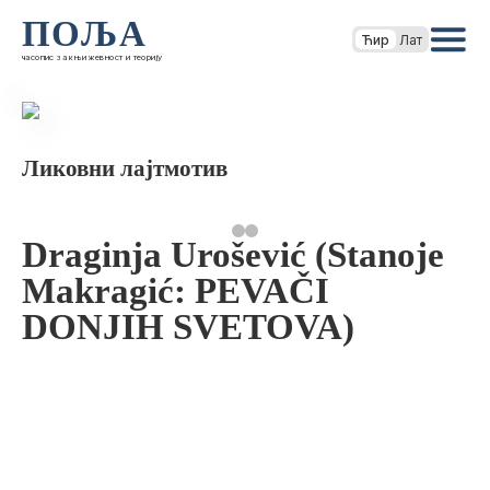
ПОЉА
Ћир
Лат
часопис за књижевност и теорију
Ликовни лајтмотив
Draginja Urošević (Stanoje
Makragić: PEVAČI
DONJIH SVETOVA)