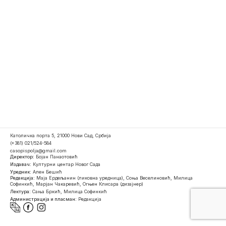
Католичка порта 5, 21000 Нови Сад, Србија
(+381) 021/524-584
casopispolja@gmail.com
Директор:
Бојан Панаотовић
Издавач:
Културни центар Новог Сада
Уредник:
Ален Бешић
Редакција:
Маја Ердељанин (ликовна уредница), Соња Веселиновић, Милица
Софинкић, Марјан Чакаревић, Огњен Клисара (дизајнер)
Лектура:
Сања Бркић, Милица Софинкић
Администрација и пласман:
Редакција