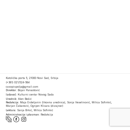
Katolička porta 5, 21000 Novi Sad, Srbija
(+381) 021/524-584
casopispolja@gmail.com
Direktor:
Bojan Panaotović
Izdavač:
Kulturni centar Novog Sada
Urednik:
Alen Bešić
Redakcija:
Maja Erdeljanin (likovna urednica), Sonja Veselinović, Milica Sofinkić,
Marjan Čakarević, Ognjen Klisara (dizajner)
Lektura:
Sanja Brkić, Milica Sofinkić
Administracija i plasman:
Redakcija