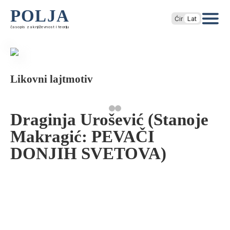
POLJA
Ćir
Lat
časopis za književnost i teoriju
Likovni lajtmotiv
Draginja Urošević (Stanoje
Makragić: PEVAČI
DONJIH SVETOVA)