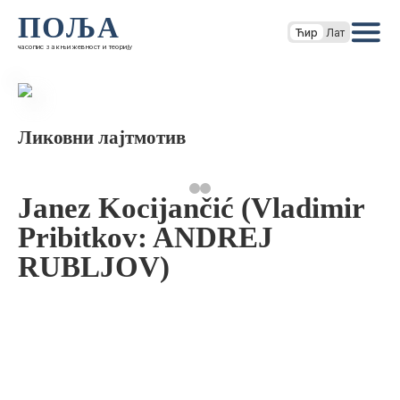
ПОЉА
Ћир
Лат
часопис за књижевност и теорију
Ликовни лајтмотив
Janez Kocijančić (Vladimir
Pribitkov: ANDREJ
RUBLJOV)