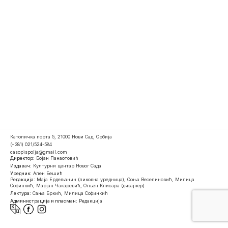
Католичка порта 5, 21000 Нови Сад, Србија
(+381) 021/524-584
casopispolja@gmail.com
Директор:
Бојан Панаотовић
Издавач:
Културни центар Новог Сада
Уредник:
Ален Бешић
Редакција:
Маја Ердељанин (ликовна уредница), Соња Веселиновић, Милица
Софинкић, Марјан Чакаревић, Огњен Клисара (дизајнер)
Лектура:
Сања Бркић, Милица Софинкић
Администрација и пласман:
Редакција