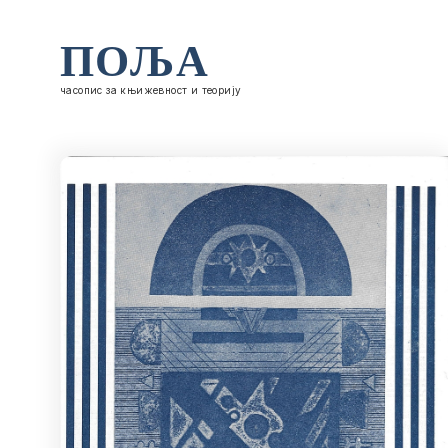
ПОЉА
часопис за књижевност и теорију