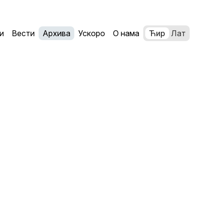
и
Вести
Архива
Ускоро
О нама
Ћир
Лат