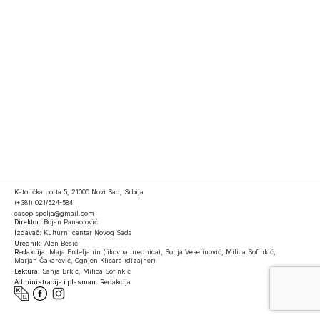
Katolička porta 5, 21000 Novi Sad, Srbija
(+381) 021/524-584
casopispolja@gmail.com
Direktor:
Bojan Panaotović
Izdavač:
Kulturni centar Novog Sada
Urednik:
Alen Bešić
Redakcija:
Maja Erdeljanin (likovna urednica), Sonja Veselinović, Milica Sofinkić,
Marjan Čakarević, Ognjen Klisara (dizajner)
Lektura:
Sanja Brkić, Milica Sofinkić
Administracija i plasman:
Redakcija