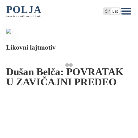
POLJA
Ćir
Lat
časopis za književnost i teoriju
Likovni lajtmotiv
Dušan Belča: POVRATAK
U ZAVIČAJNI PREDEO