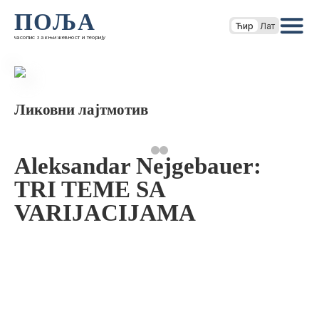
ПОЉА
Ћир
Лат
часопис за књижевност и теорију
Ликовни лајтмотив
Aleksandar Nejgebauer:
TRI TEME SA
VARIJACIJAMA