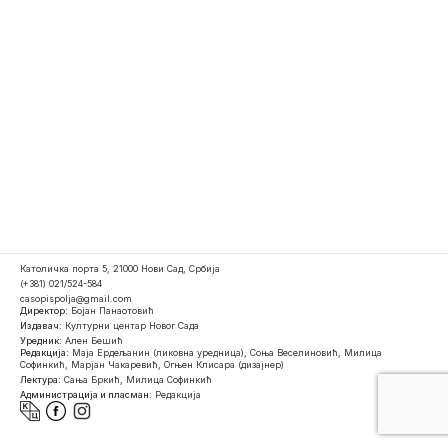
Католичка порта 5, 21000 Нови Сад, Србија
(+381) 021/524-584
casopispolja@gmail.com
Директор:
Бојан Панаотовић
Издавач:
Културни центар Новог Сада
Уредник:
Ален Бешић
Редакција:
Маја Ердељанин (ликовна уредница), Соња Веселиновић, Милица
Софинкић, Марјан Чакаревић, Огњен Клисара (дизајнер)
Лектура:
Сања Бркић, Милица Софинкић
Администрација и пласман:
Редакција