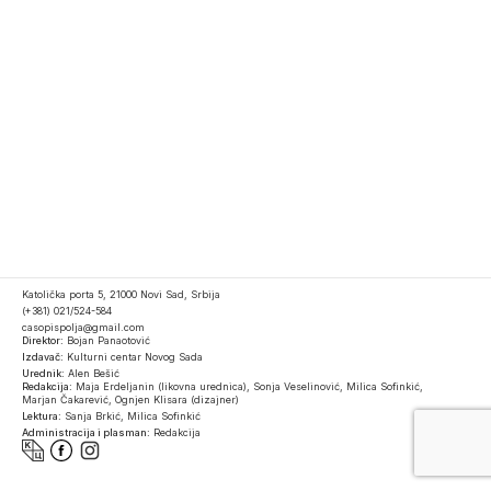
Katolička porta 5, 21000 Novi Sad, Srbija
(+381) 021/524-584
casopispolja@gmail.com
Direktor:
Bojan Panaotović
Izdavač:
Kulturni centar Novog Sada
Urednik:
Alen Bešić
Redakcija:
Maja Erdeljanin (likovna urednica), Sonja Veselinović, Milica Sofinkić,
Marjan Čakarević, Ognjen Klisara (dizajner)
Lektura:
Sanja Brkić, Milica Sofinkić
Administracija i plasman:
Redakcija