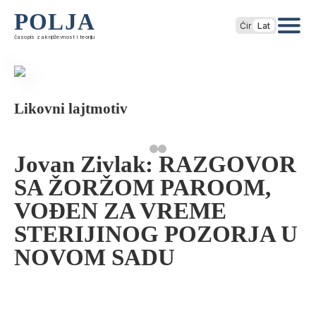
POLJA
Ćir
Lat
časopis za književnost i teoriju
Likovni lajtmotiv
Jovan Zivlak: RAZGOVOR
SA ŽORŽOM PAROOM,
VOĐEN ZA VREME
STERIJINOG POZORJA U
NOVOM SADU