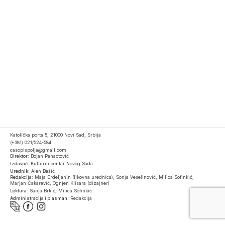
Katolička porta 5, 21000 Novi Sad, Srbija
(+381) 021/524-584
casopispolja@gmail.com
Direktor:
Bojan Panaotović
Izdavač:
Kulturni centar Novog Sada
Urednik:
Alen Bešić
Redakcija:
Maja Erdeljanin (likovna urednica), Sonja Veselinović, Milica Sofinkić,
Marjan Čakarević, Ognjen Klisara (dizajner)
Lektura:
Sanja Brkić, Milica Sofinkić
Administracija i plasman:
Redakcija