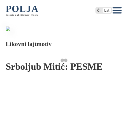
POLJA
Ćir
Lat
časopis za književnost i teoriju
Likovni lajtmotiv
Srboljub Mitić: PESME