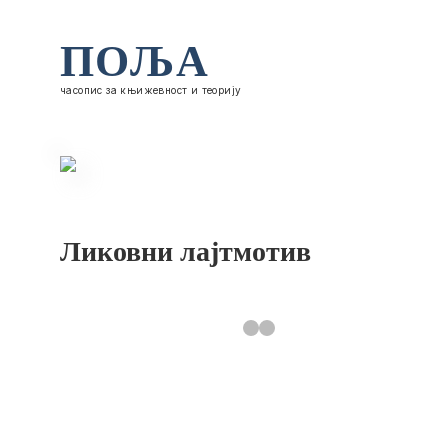
ПОЉА
часопис за књижевност и теорију
Ликовни лајтмотив