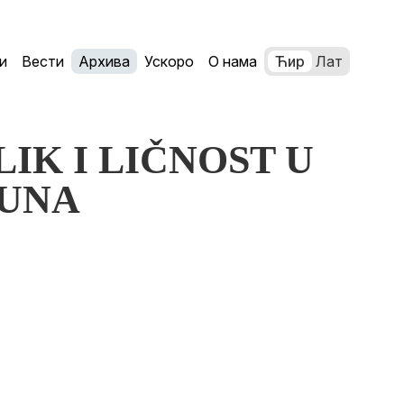
и
Вести
Архива
Ускоро
О нама
Ћир
Лат
, LIK I LIČNOST U
MUNA