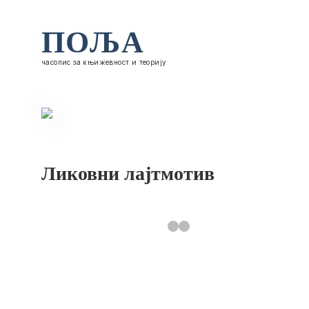
ПОЉА
часопис за књижевност и теорију
Ликовни лајтмотив