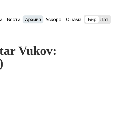
и
Вести
Архива
Ускоро
О нама
Ћир
Лат
etar Vukov:
)