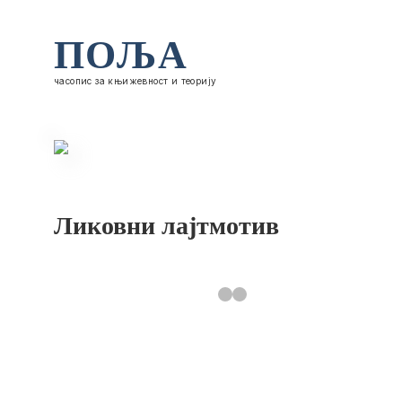
ПОЉА
часопис за књижевност и теорију
Ликовни лајтмотив