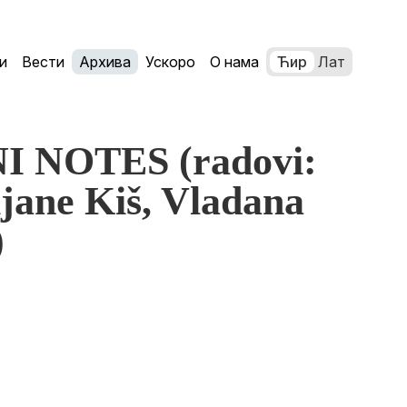
и
Вести
Архива
Ускоро
О нама
Ћир
Лат
NI NOTES (radovi:
ijane Kiš, Vladana
)