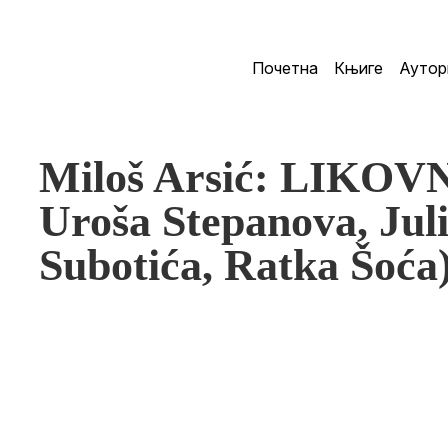
Почетна
Књиге
Аутор
Miloš Arsić: LIKOV
Uroša Stepanova, Jul
Subotića, Ratka Šoća