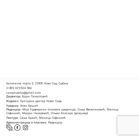
Католичка порта 5, 21000 Нови Сад, Србија
(+381) 021/524-584
casopispolja@gmail.com
Директор:
Бојан Панаотовић
Издавач:
Културни центар Новог Сада
Уредник:
Ален Бешић
Редакција:
Маја Ердељанин (ликовна уредница), Соња Веселиновић, Милица
Софинкић, Марјан Чакаревић, Огњен Клисара (дизајнер)
Лектура:
Сања Бркић, Милица Софинкић
Администрација и пласман:
Редакција