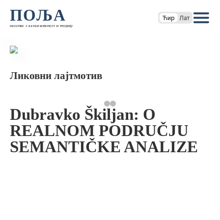
ПОЉА
Ћир
Лат
часопис за књижевност и теорију
Ликовни лајтмотив
Dubravko Škiljan: O
REALNOM PODRUČJU
SEMANTIČKE ANALIZE