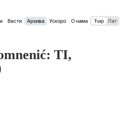
и
Вести
Архива
Ускоро
О нама
Ћир
Лат
omnenić: TI,
)