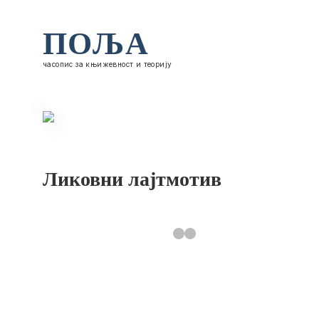
ПОЉА
часопис за књижевност и теорију
Ликовни лајтмотив