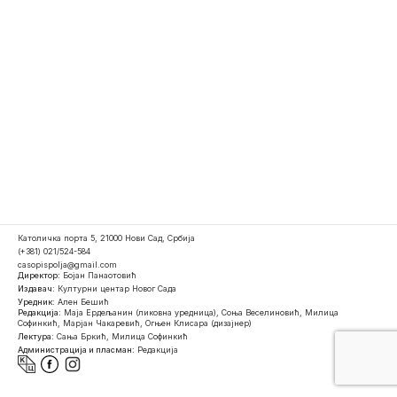
Католичка порта 5, 21000 Нови Сад, Србија
(+381) 021/524-584
casopispolja@gmail.com
Директор:
Бојан Панаотовић
Издавач:
Културни центар Новог Сада
Уредник:
Ален Бешић
Редакција:
Маја Ердељанин (ликовна уредница), Соња Веселиновић, Милица
Софинкић, Марјан Чакаревић, Огњен Клисара (дизајнер)
Лектура:
Сања Бркић, Милица Софинкић
Администрација и пласман:
Редакција