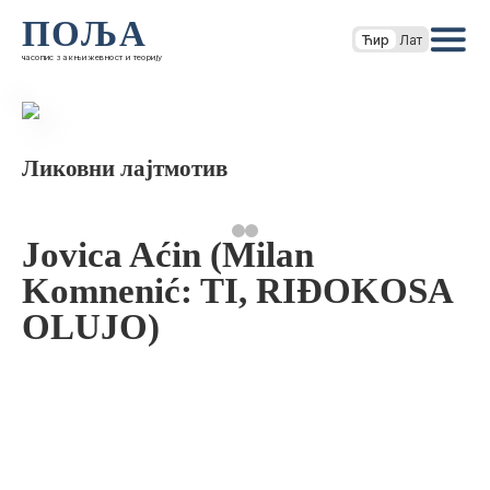
ПОЉА
Ћир
Лат
часопис за књижевност и теорију
Ликовни лајтмотив
Jovica Aćin (Milan
Komnenić: TI, RIĐOKOSA
OLUJO)