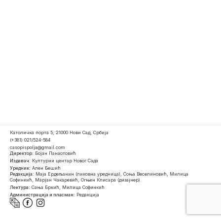
Католичка порта 5, 21000 Нови Сад, Србија
(+381) 021/524-584
casopispolja@gmail.com
Директор:
Бојан Панаотовић
Издавач:
Културни центар Новог Сада
Уредник:
Ален Бешић
Редакција:
Маја Ердељанин (ликовна уредница), Соња Веселиновић, Милица
Софинкић, Марјан Чакаревић, Огњен Клисара (дизајнер)
Лектура:
Сања Бркић, Милица Софинкић
Администрација и пласман:
Редакција