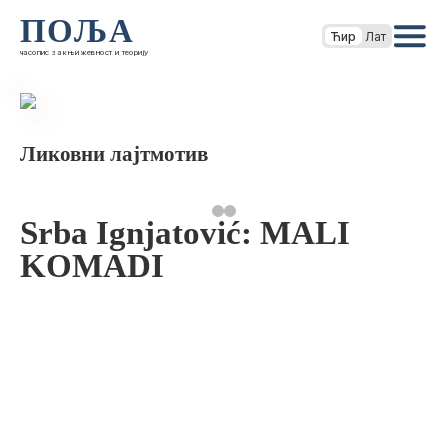
ПОЉА
Ћир
Лат
часопис за књижевност и теорију
Ликовни лајтмотив
Srba Ignjatović: MALI
KOMADI