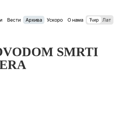
и
Вести
Архива
Ускоро
О нама
Ћир
Лат
 POVODOM SMRTI
GERA