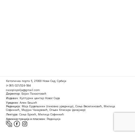
Католичка порта 5, 21000 Нови Сад, Србија
(+381) 021/524-584
casopispolja@gmail.com
Директор:
Бојан Панаотовић
Издавач:
Културни центар Новог Сада
Уредник:
Ален Бешић
Редакција:
Маја Ердељанин (ликовна уредница), Соња Веселиновић, Милица
Софинкић, Марјан Чакаревић, Огњен Клисара (дизајнер)
Лектура:
Сања Бркић, Милица Софинкић
Администрација и пласман:
Редакција