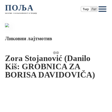
ПОЉА
Ћир
Лат
часопис за књижевност и теорију
Ликовни лајтмотив
Zora Stojanović (Danilo
Kiš: GROBNICA ZA
BORISA DAVIDOVIČA)