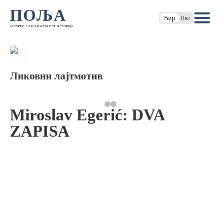
ПОЉА
Ћир
Лат
часопис за књижевност и теорију
Ликовни лајтмотив
Miroslav Egerić: DVA
ZAPISA