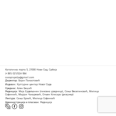
Католичка порта 5, 21000 Нови Сад, Србија
(+381) 021/524-584
casopispolja@gmail.com
Директор:
Бојан Панаотовић
Издавач:
Културни центар Новог Сада
Уредник:
Ален Бешић
Редакција:
Маја Ердељанин (ликовна уредница), Соња Веселиновић, Милица
Софинкић, Марјан Чакаревић, Огњен Клисара (дизајнер)
Лектура:
Сања Бркић, Милица Софинкић
Администрација и пласман:
Редакција