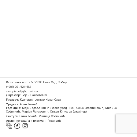
Католичка порта 5, 21000 Нови Сад, Србија
(+381) 021/524-584
casopispolja@gmail.com
Директор:
Бојан Панаотовић
Издавач:
Културни центар Новог Сада
Уредник:
Ален Бешић
Редакција:
Маја Ердељанин (ликовна уредница), Соња Веселиновић, Милица
Софинкић, Марјан Чакаревић, Огњен Клисара (дизајнер)
Лектура:
Сања Бркић, Милица Софинкић
Администрација и пласман:
Редакција