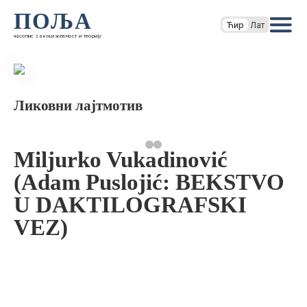
ПОЉА
Ћир
Лат
часопис за књижевност и теорију
Ликовни лајтмотив
Miljurko Vukadinović
(Adam Puslojić: BEKSTVO
U DAKTILOGRAFSKI
VEZ)