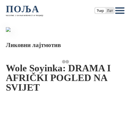
ПОЉА
Ћир
Лат
часопис за књижевност и теорију
Ликовни лајтмотив
Wole Soyinka: DRAMA I
AFRIČKI POGLED NA
SVIJET