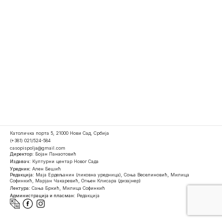
Католичка порта 5, 21000 Нови Сад, Србија
(+381) 021/524-584
casopispolja@gmail.com
Директор:
Бојан Панаотовић
Издавач:
Културни центар Новог Сада
Уредник:
Ален Бешић
Редакција:
Маја Ердељанин (ликовна уредница), Соња Веселиновић, Милица
Софинкић, Марјан Чакаревић, Огњен Клисара (дизајнер)
Лектура:
Сања Бркић, Милица Софинкић
Администрација и пласман:
Редакција