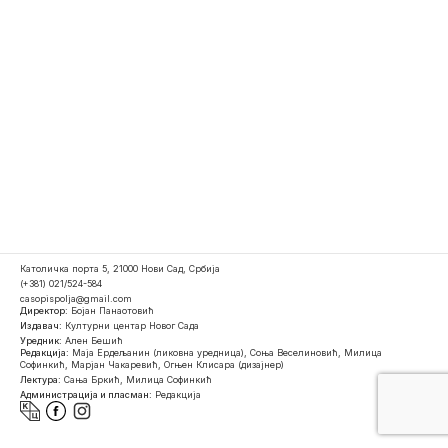
Католичка порта 5, 21000 Нови Сад, Србија
(+381) 021/524-584
casopispolja@gmail.com
Директор:
Бојан Панаотовић
Издавач:
Културни центар Новог Сада
Уредник:
Ален Бешић
Редакција:
Маја Ердељанин (ликовна уредница), Соња Веселиновић, Милица
Софинкић, Марјан Чакаревић, Огњен Клисара (дизајнер)
Лектура:
Сања Бркић, Милица Софинкић
Администрација и пласман:
Редакција