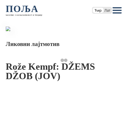
ПОЉА
Ћир
Лат
часопис за књижевност и теорију
Ликовни лајтмотив
Rože Kempf: DŽEMS
DŽOB (JOV)