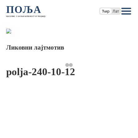
ПОЉА
Ћир
Лат
часопис за књижевност и теорију
Ликовни лајтмотив
polja-240-10-12