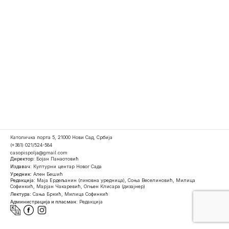
Католичка порта 5, 21000 Нови Сад, Србија
(+381) 021/524-584
casopispolja@gmail.com
Директор:
Бојан Панаотовић
Издавач:
Културни центар Новог Сада
Уредник:
Ален Бешић
Редакција:
Маја Ердељанин (ликовна уредница), Соња Веселиновић, Милица
Софинкић, Марјан Чакаревић, Огњен Клисара (дизајнер)
Лектура:
Сања Бркић, Милица Софинкић
Администрација и пласман:
Редакција