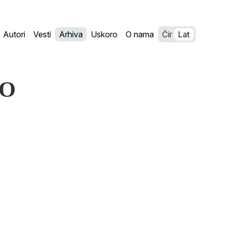
Autori
Vesti
Arhiva
Uskoro
O nama
Ćir
Lat
NO