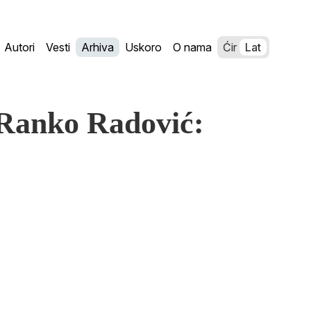
Autori
Vesti
Arhiva
Uskoro
O nama
Ćir
Lat
(Ranko Radović: