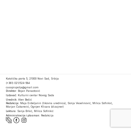
Katolička porta 5, 21000 Novi Sad, Srbija
(+381) 021/524-584
casopispolja@gmail.com
Direktor:
Bojan Panaotović
Izdavač:
Kulturni centar Novog Sada
Urednik:
Alen Bešić
Redakcija:
Maja Erdeljanin (likovna urednica), Sonja Veselinović, Milica Sofinkić,
Marjan Čakarević, Ognjen Klisara (dizajner)
Lektura:
Sanja Brkić, Milica Sofinkić
Administracija i plasman:
Redakcija