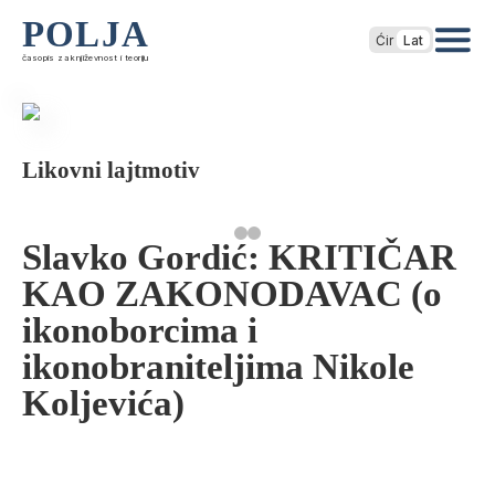
POLJA
Ćir
Lat
časopis za književnost i teoriju
Likovni lajtmotiv
Slavko Gordić: KRITIČAR
KAO ZAKONODAVAC (o
ikonoborcima i
ikonobraniteljima Nikole
Koljevića)