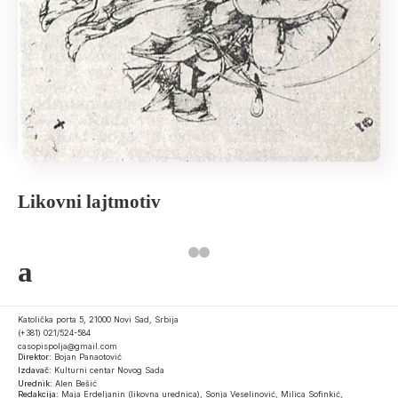
Likovni lajtmotiv
a
Katolička porta 5, 21000 Novi Sad, Srbija
(+381) 021/524-584
casopispolja@gmail.com
Direktor:
Bojan Panaotović
Izdavač:
Kulturni centar Novog Sada
Urednik:
Alen Bešić
Redakcija:
Maja Erdeljanin (likovna urednica), Sonja Veselinović, Milica Sofinkić,