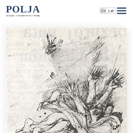
POLJA
Ćir
Lat
časopis za književnost i teoriju