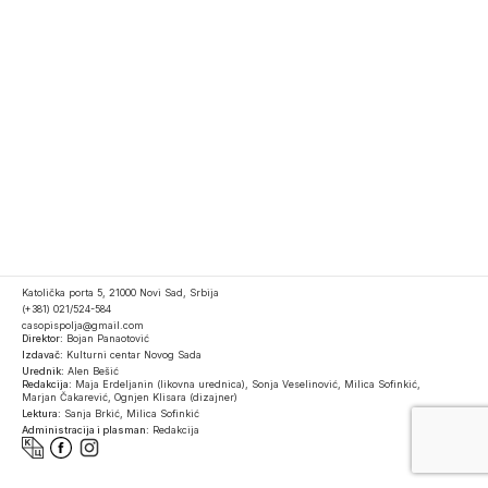
Katolička porta 5, 21000 Novi Sad, Srbija
(+381) 021/524-584
casopispolja@gmail.com
Direktor:
Bojan Panaotović
Izdavač:
Kulturni centar Novog Sada
Urednik:
Alen Bešić
Redakcija:
Maja Erdeljanin (likovna urednica), Sonja Veselinović, Milica Sofinkić,
Marjan Čakarević, Ognjen Klisara (dizajner)
Lektura:
Sanja Brkić, Milica Sofinkić
Administracija i plasman:
Redakcija