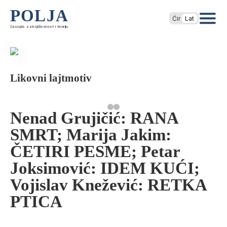
POLJA
Ćir
Lat
časopis za književnost i teoriju
Likovni lajtmotiv
Nenad Grujičić: RANA
SMRT; Marija Jakim:
ČETIRI PESME; Petar
Joksimović: IDEM KUĆI;
Vojislav Knežević: RETKA
PTICA