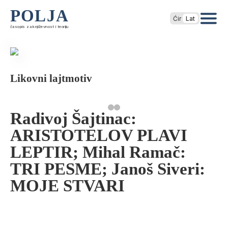
POLJA
Ćir
Lat
časopis za književnost i teoriju
Likovni lajtmotiv
Radivoj Šajtinac:
ARISTOTELOV PLAVI
LEPTIR; Mihal Ramač:
TRI PESME; Janoš Siveri:
MOJE STVARI