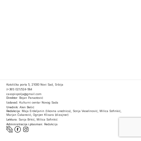
Katolička porta 5, 21000 Novi Sad, Srbija
(+381) 021/524-584
casopispolja@gmail.com
Direktor:
Bojan Panaotović
Izdavač:
Kulturni centar Novog Sada
Urednik:
Alen Bešić
Redakcija:
Maja Erdeljanin (likovna urednica), Sonja Veselinović, Milica Sofinkić,
Marjan Čakarević, Ognjen Klisara (dizajner)
Lektura:
Sanja Brkić, Milica Sofinkić
Administracija i plasman:
Redakcija