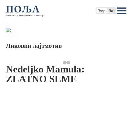
ПОЉА
Ћир
Лат
часопис за књижевност и теорију
Ликовни лајтмотив
Nedeljko Mamula:
ZLATNO SEME