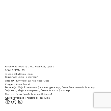
Католичка порта 5, 21000 Нови Сад, Србија
(+381) 021/524-584
casopispolja@gmail.com
Директор:
Бојан Панаотовић
Издавач:
Културни центар Новог Сада
Уредник:
Ален Бешић
Редакција:
Маја Ердељанин (ликовна уредница), Соња Веселиновић, Милица
Софинкић, Марјан Чакаревић, Огњен Клисара (дизајнер)
Лектура:
Сања Бркић, Милица Софинкић
Администрација и пласман:
Редакција