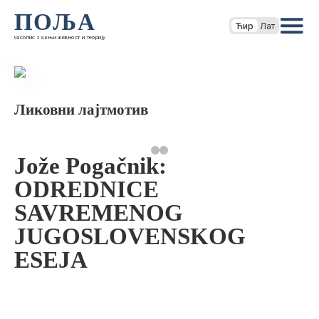
ПОЉА
Ћир
Лат
часопис за књижевност и теорију
Ликовни лајтмотив
Jože Pogačnik:
ODREDNICE
SAVREMENOG
JUGOSLOVENSKOG
ESEJA