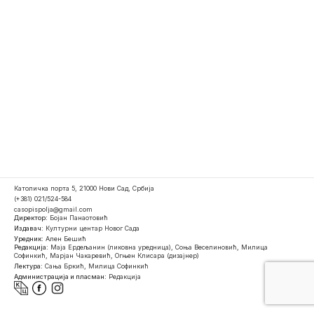
Католичка порта 5, 21000 Нови Сад, Србија
(+381) 021/524-584
casopispolja@gmail.com
Директор:
Бојан Панаотовић
Издавач:
Културни центар Новог Сада
Уредник:
Ален Бешић
Редакција:
Маја Ердељанин (ликовна уредница), Соња Веселиновић, Милица
Софинкић, Марјан Чакаревић, Огњен Клисара (дизајнер)
Лектура:
Сања Бркић, Милица Софинкић
Администрација и пласман:
Редакција