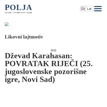
POLJA
Ćir
Lat
časopis za književnost i teoriju
Likovni lajtmotiv
Dževad Karahasan:
POVRATAK RIJEČI (25.
jugoslovenske pozorišne
igre, Novi Sad)