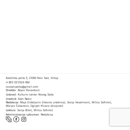
Katolička porta 5, 21000 Novi Sad, Srbija
(+381) 021/524-584
casopispolja@gmail.com
Direktor:
Bojan Panaotović
Izdavač:
Kulturni centar Novog Sada
Urednik:
Alen Bešić
Redakcija:
Maja Erdeljanin (likovna urednica), Sonja Veselinović, Milica Sofinkić,
Marjan Čakarević, Ognjen Klisara (dizajner)
Lektura:
Sanja Brkić, Milica Sofinkić
Administracija i plasman:
Redakcija