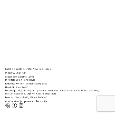
Katolička porta 5, 21000 Novi Sad, Srbija
(+381) 021/524-584
casopispolja@gmail.com
Direktor:
Bojan Panaotović
Izdavač:
Kulturni centar Novog Sada
Urednik:
Alen Bešić
Redakcija:
Maja Erdeljanin (likovna urednica), Sonja Veselinović, Milica Sofinkić,
Marjan Čakarević, Ognjen Klisara (dizajner)
Lektura:
Sanja Brkić, Milica Sofinkić
Administracija i plasman:
Redakcija