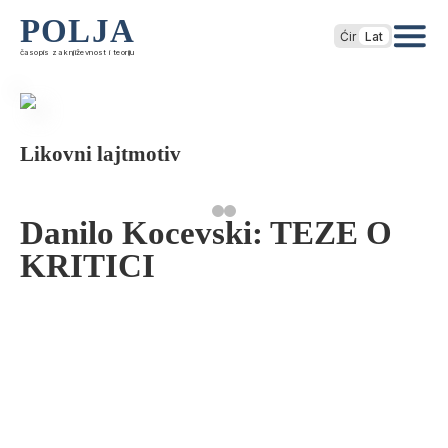
POLJA
Ćir
Lat
časopis za književnost i teoriju
Likovni lajtmotiv
Danilo Kocevski: TEZE O
KRITICI