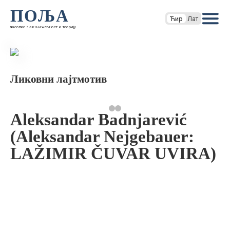
ПОЉА
Ћир
Лат
часопис за књижевност и теорију
Ликовни лајтмотив
Aleksandar Badnjarević
(Aleksandar Nejgebauer:
LAŽIMIR ČUVAR UVIRA)