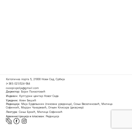
Католичка порта 5, 21000 Нови Сад, Србија
(+381) 021/524-584
casopispolja@gmail.com
Директор:
Бојан Панаотовић
Издавач:
Културни центар Новог Сада
Уредник:
Ален Бешић
Редакција:
Маја Ердељанин (ликовна уредница), Соња Веселиновић, Милица
Софинкић, Марјан Чакаревић, Огњен Клисара (дизајнер)
Лектура:
Сања Бркић, Милица Софинкић
Администрација и пласман:
Редакција