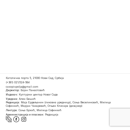
Католичка порта 5, 21000 Нови Сад, Србија
(+381) 021/524-584
casopispolja@gmail.com
Директор:
Бојан Панаотовић
Издавач:
Културни центар Новог Сада
Уредник:
Ален Бешић
Редакција:
Маја Ердељанин (ликовна уредница), Соња Веселиновић, Милица
Софинкић, Марјан Чакаревић, Огњен Клисара (дизајнер)
Лектура:
Сања Бркић, Милица Софинкић
Администрација и пласман:
Редакција