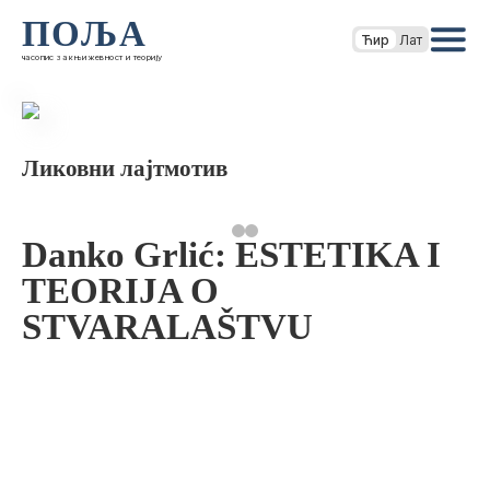
ПОЉА
Ћир
Лат
часопис за књижевност и теорију
Ликовни лајтмотив
Danko Grlić: ESTETIKA I
TEORIJA O
STVARALAŠTVU