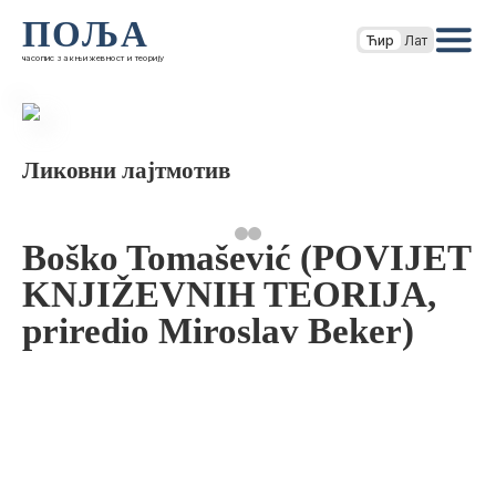
ПОЉА
Ћир
Лат
часопис за књижевност и теорију
Ликовни лајтмотив
Boško Tomašević (POVIJET
KNJIŽEVNIH TEORIJA,
priredio Miroslav Beker)