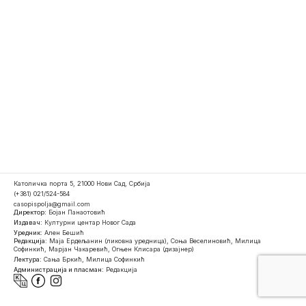
Католичка порта 5, 21000 Нови Сад, Србија
(+381) 021/524-584
casopispolja@gmail.com
Директор:
Бојан Панаотовић
Издавач:
Културни центар Новог Сада
Уредник:
Ален Бешић
Редакција:
Маја Ердељанин (ликовна уредница), Соња Веселиновић, Милица
Софинкић, Марјан Чакаревић, Огњен Клисара (дизајнер)
Лектура:
Сања Бркић, Милица Софинкић
Администрација и пласман:
Редакција