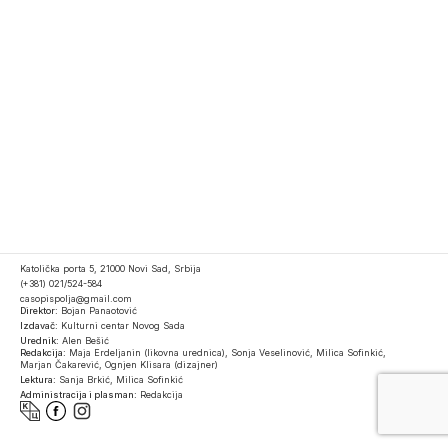
Katolička porta 5, 21000 Novi Sad, Srbija
(+381) 021/524-584
casopispolja@gmail.com
Direktor:
Bojan Panaotović
Izdavač:
Kulturni centar Novog Sada
Urednik:
Alen Bešić
Redakcija:
Maja Erdeljanin (likovna urednica), Sonja Veselinović, Milica Sofinkić,
Marjan Čakarević, Ognjen Klisara (dizajner)
Lektura:
Sanja Brkić, Milica Sofinkić
Administracija i plasman:
Redakcija